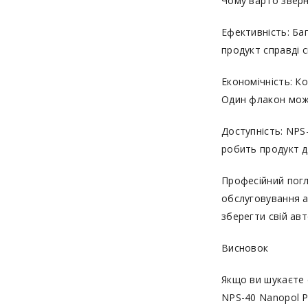
Чому варто зверн
Ефективність: Ба
продукт справді 
Економічність: К
Один флакон мож
Доступність: NPS
робить продукт 
Професійний погл
обслуговування а
зберегти свій авт
Висновок
Якщо ви шукаєте 
NPS-40 Nanopol P