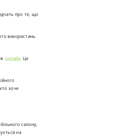
ідчать про те, що
ато використань.
кож
онлайн
. Це
сійного
хто хоче
більного салону,
зується на