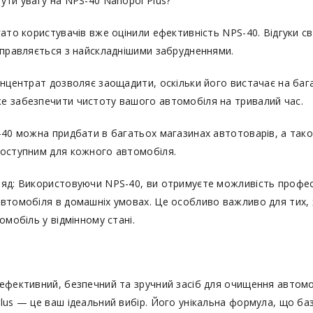
ути увагу на NPS-40 Nanopol Plus?
гато користувачів вже оцінили ефективність NPS-40. Відгуки св
справляється з найскладнішими забрудненнями.
онцентрат дозволяє заощадити, оскільки його вистачає на баг
е забезпечити чистоту вашого автомобіля на тривалий час.
-40 можна придбати в багатьох магазинах автотоварів, а та
доступним для кожного автомобіля.
яд: Використовуючи NPS-40, ви отримуєте можливість профе
втомобіля в домашніх умовах. Це особливо важливо для тих, 
омобіль у відмінному стані.
ефективний, безпечний та зручний засіб для очищення автомо
lus — це ваш ідеальний вибір. Його унікальна формула, що ба