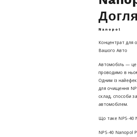
Догля
Nanopol
Концентрат для о
Вашого Авто
Автомобіль — це 
проводимо в ньом
Одним із найефек
для очищення NPS
склад, способи з
автомобілем.
Що таке NPS-40 N
NPS-40 Nanopol P