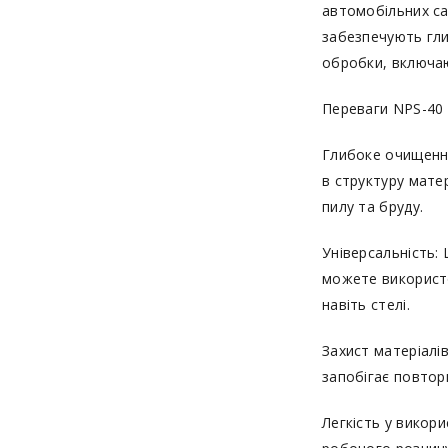
автомобільних са
забезпечують гли
обробки, включаю
Переваги NPS-40 
Глибоке очищення
в структуру матер
пилу та бруду.
Універсальність:
можете використо
навіть стелі.
Захист матеріалі
запобігає повтор
Легкість у викор