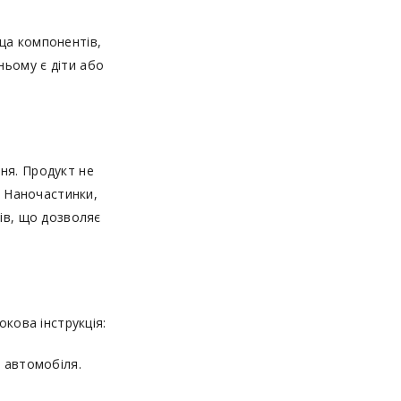
ща компонентів,
ьому є діти або
ня. Продукт не
. Наночастинки,
ів, що дозволяє
окова інструкція:
у автомобіля.