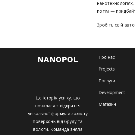
нанотехнологіях,
потім — придбайт
Зробіть свій авт
Про нас
NANOPOL
Projects
Послуги
Development
Це історія успіху, що
Магазин
почалася з відкриття
унікальної формули захисту
поверхонь від бруду та
вологи. Команда зняла