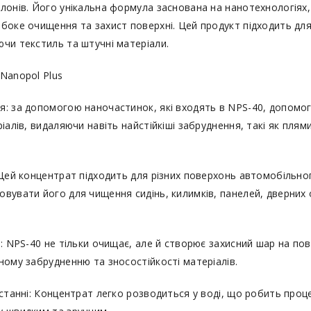
лонів. Його унікальна формула заснована на нанотехнологіях, 
боке очищення та захист поверхні. Цей продукт підходить для 
чи текстиль та штучні матеріали.
Nanopol Plus
: за допомогою наночастинок, які входять в NPS-40, допомо
іалів, видаляючи навіть найстійкіші забруднення, такі як плями 
 Цей концентрат підходить для різних поверхонь автомобільно
вувати його для чищення сидінь, килимків, панелей, дверних
в: NPS-40 не тільки очищає, але й створює захисний шар на по
ному забрудненню та зносостійкості матеріалів.
истанні: Концентрат легко розводиться у воді, що робить проц