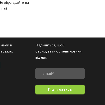
Не відкладайте на
ття!
 нами в
Підпишіться, щоб
мережах:
отримувати останні новини
від нас
Підписатись