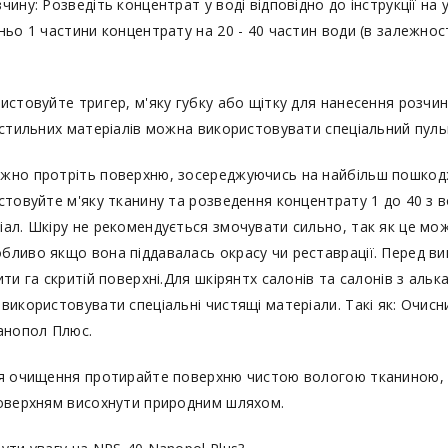
ину: Розведіть концентрат у воді відповідно до інструкції на у
ьо 1 частини концентрату на 20 - 40 частин води (в залежност
истовуйте тригер, м'яку губку або щітку для нанесення розчин
кстильних матеріалів можна використовувати спеціальний пул
жно протріть поверхню, зосереджуючись на найбільш пошкодж
стовуйте м'яку тканину та розведення концентрату 1 до 40 з 
ал. Шкіру не рекомендується змочувати сильно, так як це мож
ливо якщо вона піддавалась окрасу чи реставрації. Перед в
ти га скритій поверхні.Для шкірянтх салонів та салонів з альк
використовувати спеціальні чистящі матеріали. Такі як: Очисн
анопол Плюс.
ля очищення протирайте поверхню чистою вологою тканиною, 
поверхням висохнути природним шляхом.