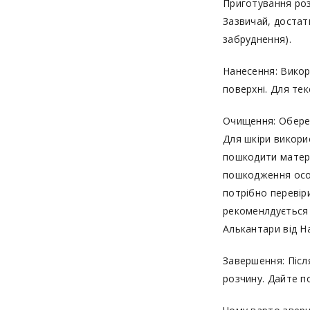
Приготування розч
Зазвичай, достатн
забруднення).
Нанесення: Викор
поверхні. Для те
Очищення: Обере
Для шкіри викори
пошкодити матері
пошкодження особ
потрібно перевіри
рекоменлдується 
Алькантари від Н
Завершення: Піс
розчину. Дайте 