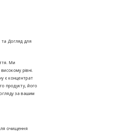
 та Догляд для
ття. Ми
високому рівні.
ну є концентрат
го продукту, його
догляду за вашим
для очищення