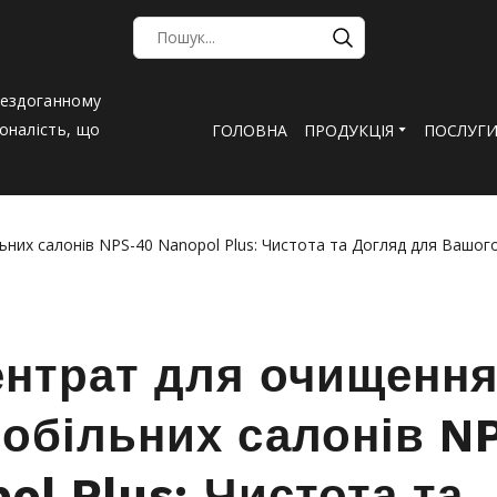
бездоганному
оналість, що
ГОЛОВНА
ПРОДУКЦІЯ
ПОСЛУГ
нтрат для очищенн
обільних салонів N
ol Plus: Чистота та