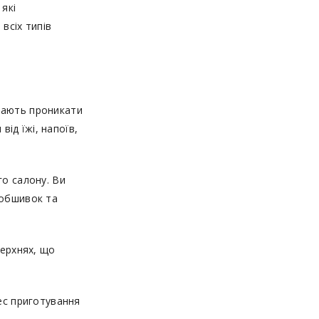
які
всіх типів
гають проникати
від їжі, напоїв,
го салону. Ви
 обшивок та
верхнях, що
ес приготування