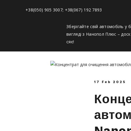
+38(050) 905 3007; +38(067) 192 7893
Зберігайте свій автомобіль у 
вигляді з Нанопол Плюс – доск
сяє!
17 Feb 2025
Конце
автом
Nanop