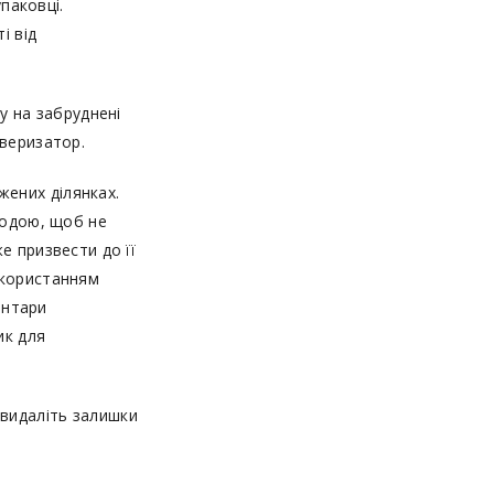
паковці.
і від
у на забруднені
ьверизатор.
ених ділянках.
водою, щоб не
е призвести до її
икористанням
антари
ик для
видаліть залишки