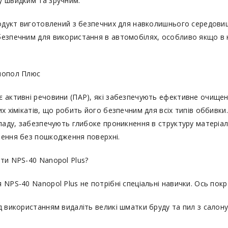
у швидким та зручним.
родукт виготовлений з безпечних для навколишнього середови
езпечним для використання в автомобілях, особливо якщо в н
нопол Плюс
 активні речовини (ПАР), які забезпечують ефективне очищен
их хімікатів, що робить його безпечним для всіх типів оббивки
кладу, забезпечують глибоке проникнення в структуру матеріал
ення без пошкодження поверхні.
ти NPS-40 Nanopol Plus?
NPS-40 Nanopol Plus не потрібні спеціальні навички. Ось покр
д використанням видаліть великі шматки бруду та пил з салон