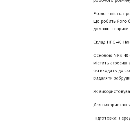
робочого розчин
Екологічність: п
що робить його б
домашні тварини.
Склад НПС-40 На
Основою NPS-40 є
містить агресивн
які входять до с
видаляти забрудн
Як використовува
Для використання 
Підготовка: Пере