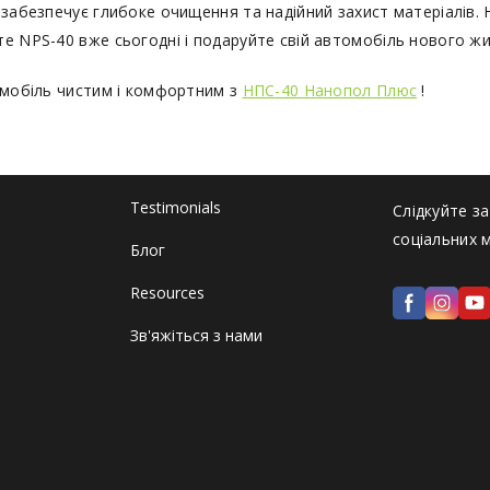
 забезпечує глибоке очищення та надійний захист матеріалів. 
е NPS-40 вже сьогодні і подаруйте свій автомобіль нового жи
омобіль чистим і комфортним з
НПС-40 Нанопол Плюс
!
Testimonials
Слідкуйте за
соціальних 
Блог
Resources
Зв'яжіться з нами