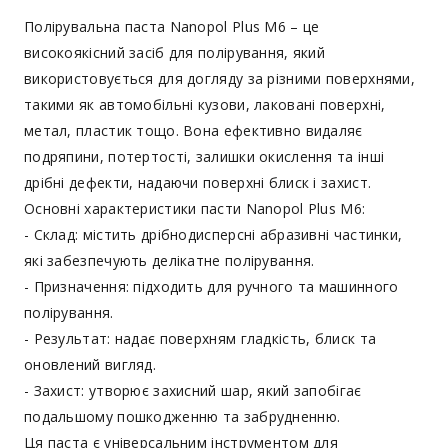
Полірувальна паста Nanopol Plus M6 – це
високоякісний засіб для полірування, який
використовується для догляду за різними поверхнями,
такими як автомобільні кузови, лаковані поверхні,
метал, пластик тощо. Вона ефективно видаляє
подряпини, потертості, залишки окислення та інші
дрібні дефекти, надаючи поверхні блиск і захист.
Основні характеристики пасти Nanopol Plus M6:
- Склад: містить дрібнодисперсні абразивні частинки,
які забезпечують делікатне полірування.
- Призначення: підходить для ручного та машинного
полірування.
- Результат: надає поверхням гладкість, блиск та
оновлений вигляд.
- Захист: утворює захисний шар, який запобігає
подальшому пошкодженню та забрудненню.
Ця паста є універсальним інструментом для