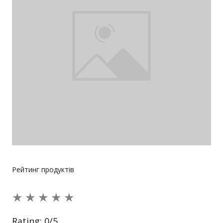
Рейтинг продуктів
★
★
★
★
★
Rating:
0
/5