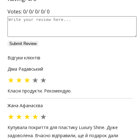
Votes:
0
/
0
/
0
/
0
/
0
Відгуки клієнтів
Діма Радавський
★
★
★
★
★
Класні продукти. Рекомендую.
Жана Афанасєва
★
★
★
★
★
Купувала покриття для пластику Luxury Shine. Дуже
задоволена. Вчасно відправили, ще й подарок дали